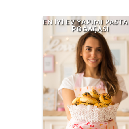
EN İYİ EV YAPIMI PAST
POĞAÇASI