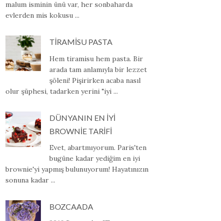
malum isminin ünü var, her sonbaharda
evlerden mis kokusu ...
TİRAMİSU PASTA
Hem tiramisu hem pasta. Bir
arada tam anlamıyla bir lezzet
şöleni! Pişirirken acaba nasıl
olur şüphesi, tadarken yerini "iyi ...
DÜNYANIN EN İYİ
BROWNİE TARİFİ
Evet, abartmıyorum. Paris'ten
bugüne kadar yediğim en iyi
brownie'yi yapmış bulunuyorum! Hayatınızın
sonuna kadar ...
BOZCAADA