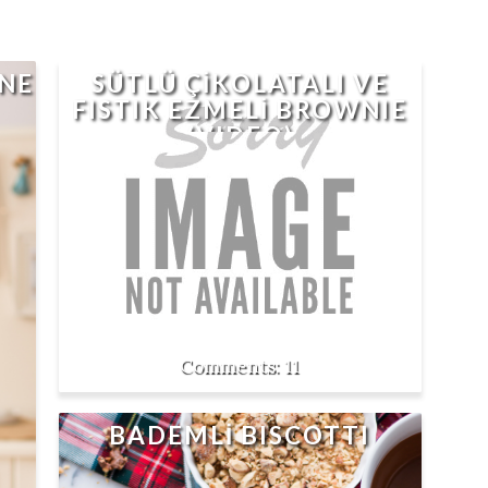
ANE
SÜTLÜ ÇİKOLATALI VE
FISTIK EZMELİ BROWNIE
(VIDEO)
11
BADEMLİ BISCOTTI