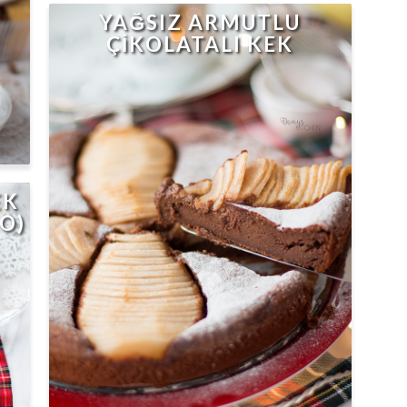
YAĞSIZ ARMUTLU
ÇİKOLATALI KEK
EK
EO)