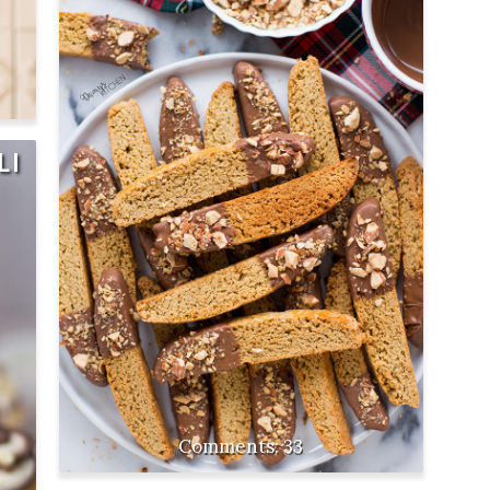
LI
33