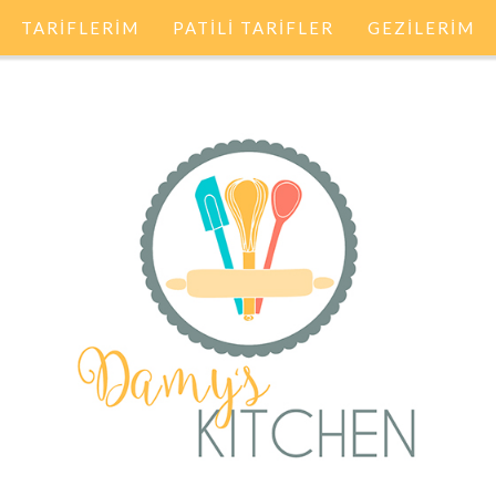
TARİFLERİM
PATİLİ TARİFLER
GEZİLERİM