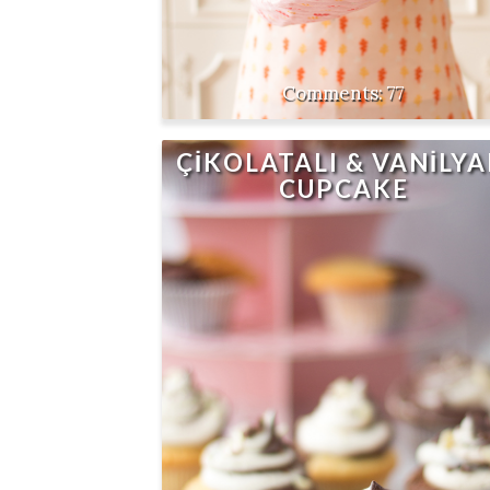
77
ÇİKOLATALI & VANİLYA
CUPCAKE