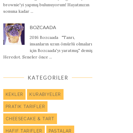
brownie'yi yapmış bulunuyorum! Hayatınızın
sonuna kadar ...
BOZCAADA
2016 Bozcaada "Tanrı,
insanların uzun ömürlü olmaları
için Bozcaada'yı yaratmış." demiş
Heredot. Seneler önce ...
KATEGORİLER
KEKLER
KURABIYELER
PRATIK TARIFLER
CHEESECAKE & TART
HAFIF TARIFLER
PASTALAR