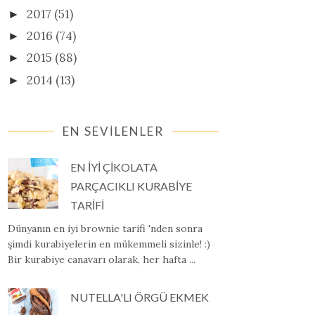
2017
(51)
►
2016
(74)
►
2015
(88)
►
2014
(13)
►
EN SEVİLENLER
EN İYİ ÇİKOLATA
PARÇACIKLI KURABİYE
TARİFİ
Dünyanın en iyi brownie tarifi 'nden sonra
şimdi kurabiyelerin en mükemmeli sizinle! :)
Bir kurabiye canavarı olarak, her hafta ...
NUTELLA'LI ÖRGÜ EKMEK