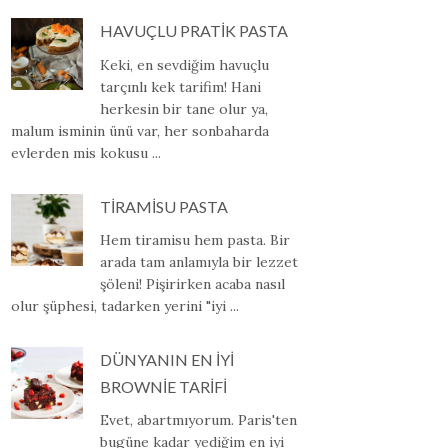
HAVUÇLU PRATİK PASTA
Keki, en sevdiğim havuçlu
tarçınlı kek tarifim! Hani
herkesin bir tane olur ya,
malum isminin ünü var, her sonbaharda
evlerden mis kokusu ...
TİRAMİSU PASTA
Hem tiramisu hem pasta. Bir
arada tam anlamıyla bir lezzet
şöleni! Pişirirken acaba nasıl
olur şüphesi, tadarken yerini "iyi ...
DÜNYANIN EN İYİ
BROWNİE TARİFİ
Evet, abartmıyorum. Paris'ten
bugüne kadar yediğim en iyi