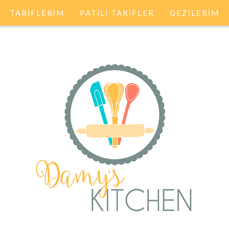
TARİFLERİM
PATİLİ TARİFLER
GEZİLERİM