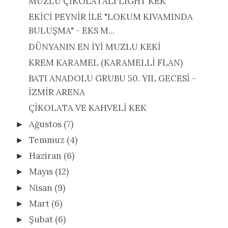
MUZLU ÇİKOLATALI LIGHT KEK
EKİCİ PEYNİR İLE "LOKUM KIVAMINDA
BULUŞMA" - EKS M...
DÜNYANIN EN İYİ MUZLU KEKİ
KREM KARAMEL (KARAMELLİ FLAN)
BATI ANADOLU GRUBU 50. YIL GECESİ -
İZMİR ARENA
ÇİKOLATA VE KAHVELİ KEK
Ağustos
(7)
►
Temmuz
(4)
►
Haziran
(6)
►
Mayıs
(12)
►
Nisan
(9)
►
Mart
(6)
►
Şubat
(6)
►