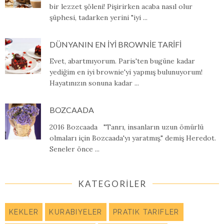
bir lezzet şöleni! Pişirirken acaba nasıl olur
şüphesi, tadarken yerini "iyi ...
DÜNYANIN EN İYİ BROWNİE TARİFİ
Evet, abartmıyorum. Paris'ten bugüne kadar
yediğim en iyi brownie'yi yapmış bulunuyorum!
Hayatınızın sonuna kadar ...
BOZCAADA
2016 Bozcaada "Tanrı, insanların uzun ömürlü
olmaları için Bozcaada'yı yaratmış." demiş Heredot.
Seneler önce ...
KATEGORİLER
KEKLER
KURABIYELER
PRATIK TARIFLER