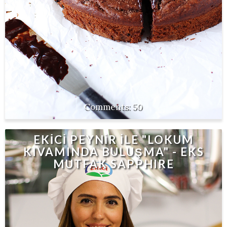
50
EKİCİ PEYNİR İLE "LOKUM
KIVAMINDA BULUŞMA" - EKS
MUTFAK SAPPHIRE