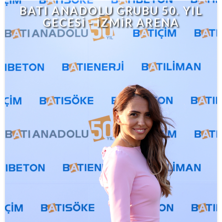
BATI ANADOLU GRUBU 50. YIL
GECESİ - İZMİR ARENA