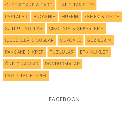
CHEESECAKE & TART
HAFIF TARIFLER
PASTALAR
BROWNIE
MUFFIN
EKMEK & PIZZA
SÜTLÜ TATLILAR
ÇIKOLATA & ŞEKERLEME
İÇECEKLER & SOSLAR
CUPCAKE
GEZILERIM
PANCAKE & KREP
TUZLULAR
ETKINLIKLER
ÖNE ÇIKANLAR
DONDURMALAR
PATILI TARIFLERIM
FACEBOOK