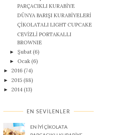
PARÇACIKLI KURABİYE
DÜNYA BARIŞI KURABİYELERİ
ÇİKOLATALI LIGHT CUPCAKE
CEVİZLİ PORTAKALLI
BROWNIE
Şubat
(6)
►
Ocak
(6)
►
2016
(74)
►
2015
(88)
►
2014
(13)
►
EN SEVİLENLER
EN İYİ ÇİKOLATA
PARÇACIKLI KURABİYE