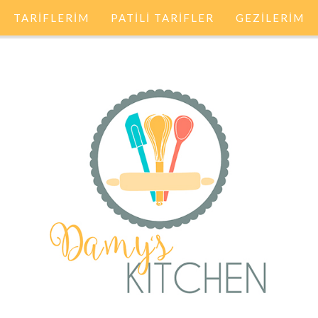
TARİFLERİM
PATİLİ TARİFLER
GEZİLERİM