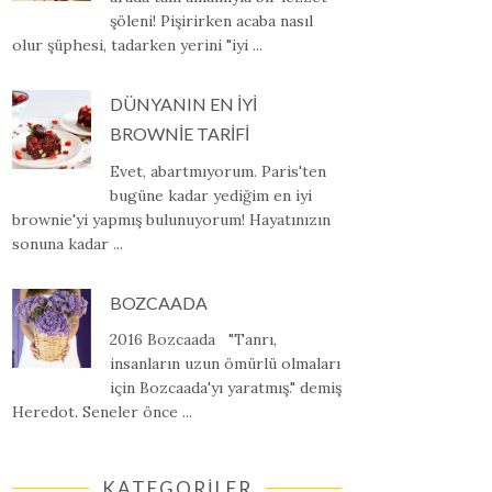
şöleni! Pişirirken acaba nasıl
olur şüphesi, tadarken yerini "iyi ...
DÜNYANIN EN İYİ
BROWNİE TARİFİ
Evet, abartmıyorum. Paris'ten
bugüne kadar yediğim en iyi
brownie'yi yapmış bulunuyorum! Hayatınızın
sonuna kadar ...
BOZCAADA
2016 Bozcaada "Tanrı,
insanların uzun ömürlü olmaları
için Bozcaada'yı yaratmış." demiş
Heredot. Seneler önce ...
KATEGORİLER