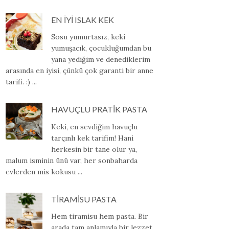
EN İYİ ISLAK KEK
Sosu yumurtasız, keki
yumuşacık, çocukluğumdan bu
yana yediğim ve denediklerim
arasında en iyisi, çünkü çok garanti bir anne
tarifi. :) ...
HAVUÇLU PRATİK PASTA
Keki, en sevdiğim havuçlu
tarçınlı kek tarifim! Hani
herkesin bir tane olur ya,
malum isminin ünü var, her sonbaharda
evlerden mis kokusu ...
TİRAMİSU PASTA
Hem tiramisu hem pasta. Bir
arada tam anlamıyla bir lezzet