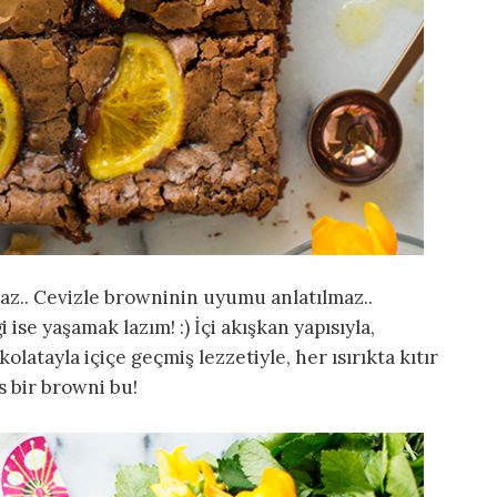
maz.. Cevizle browninin uyumu anlatılmaz..
ise yaşamak lazım! :) İçi akışkan yapısıyla,
latayla içiçe geçmiş lezzetiyle, her ısırıkta kıtır
s bir browni bu!