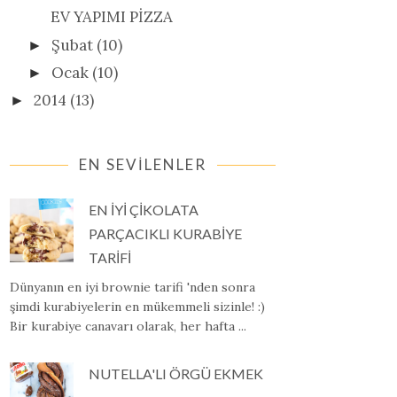
EV YAPIMI PİZZA
Şubat
(10)
►
Ocak
(10)
►
2014
(13)
►
EN SEVİLENLER
EN İYİ ÇİKOLATA
PARÇACIKLI KURABİYE
TARİFİ
Dünyanın en iyi brownie tarifi 'nden sonra
şimdi kurabiyelerin en mükemmeli sizinle! :)
Bir kurabiye canavarı olarak, her hafta ...
NUTELLA'LI ÖRGÜ EKMEK