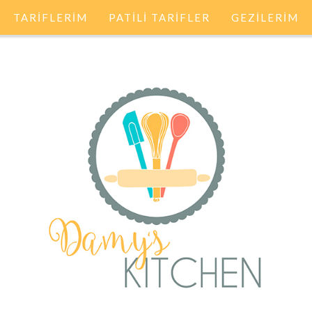
TARİFLERİM
PATİLİ TARİFLER
GEZİLERİM