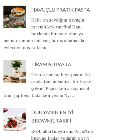
HAVUÇLU PRATİK PASTA
Keki, en sevdiğim havuçlu
tarçınlı kek tarifim! Hani
herkesin bir tane olur ya,
malum isminin ünü var, her sonbaharda
evlerden mis kokusu ...
TİRAMİSU PASTA
Hem tiramisu hem pasta. Bir
arada tam anlamıyla bir lezzet
şöleni! Pişirirken acaba nasıl
olur şüphesi, tadarken yerini "iyi ...
DÜNYANIN EN İYİ
BROWNİE TARİFİ
Evet, abartmıyorum. Paris'ten
bugüne kadar yediğim en iyi