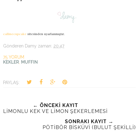
callmecupcake
sitesinden uyarlanmıştır.
Gönderen
Damy
zaman:
20:47
75 YORUM
KEKLER
,
MUFFIN
PAYLAŞ:
← ÖNCEKİ KAYIT
LİMONLU KEK VE LİMON ŞEKERLEMESİ
SONRAKI KAYIT →
PÖTİBÖR BİSKÜVİ (BULUT ŞEKİLLİ)