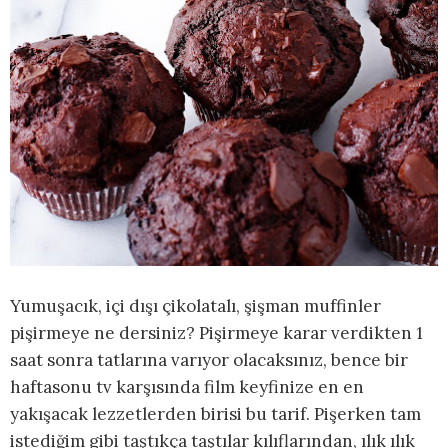
Yumuşacık, içi dışı çikolatalı, şişman muffinler
pişirmeye ne dersiniz? Pişirmeye karar verdikten 1
saat sonra tatlarına varıyor olacaksınız, bence bir
haftasonu tv karşısında film keyfinize en en
yakışacak lezzetlerden birisi bu tarif. Pişerken tam
istediğim gibi taştıkça taştılar kılıflarından, ılık ılık