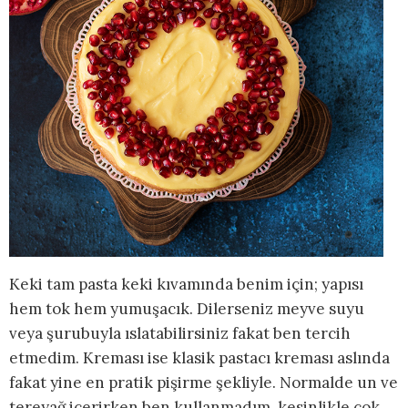
Keki tam pasta keki kıvamında benim için; yapısı
hem tok hem yumuşacık. Dilerseniz meyve suyu
veya şurubuyla ıslatabilirsiniz fakat ben tercih
etmedim. Kreması ise klasik pastacı kreması aslında
fakat yine en pratik pişirme şekliyle. Normalde un ve
tereyağ içerirken ben kullanmadım, kesinlikle çok