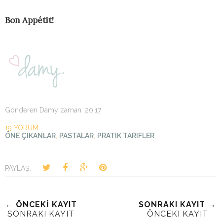
Bon Appétit!
Gönderen
Damy
zaman:
20:17
19 YORUM
ÖNE ÇIKANLAR
,
PASTALAR
,
PRATIK TARIFLER
PAYLAŞ:
← ÖNCEKİ KAYIT
SONRAKI KAYIT →
SONRAKI KAYIT
ÖNCEKI KAYIT