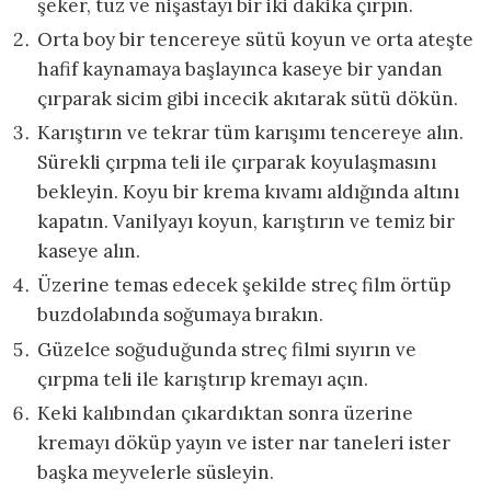
şeker, tuz ve nişastayı bir iki dakika çırpın.
Orta boy bir tencereye sütü koyun ve orta ateşte
hafif kaynamaya başlayınca kaseye bir yandan
çırparak sicim gibi incecik akıtarak sütü dökün.
Karıştırın ve tekrar tüm karışımı tencereye alın.
Sürekli çırpma teli ile çırparak koyulaşmasını
bekleyin. Koyu bir krema kıvamı aldığında altını
kapatın. Vanilyayı koyun, karıştırın ve temiz bir
kaseye alın.
Üzerine temas edecek şekilde streç film örtüp
buzdolabında soğumaya bırakın.
Güzelce soğuduğunda streç filmi sıyırın ve
çırpma teli ile karıştırıp kremayı açın.
Keki kalıbından çıkardıktan sonra üzerine
kremayı döküp yayın ve ister nar taneleri ister
başka meyvelerle süsleyin.